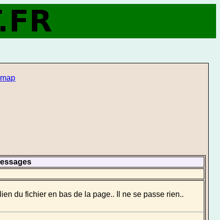
t map
essages
 lien du fichier en bas de la page.. Il ne se passe rien..