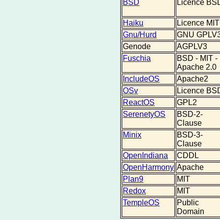
BSD
Licence BS
Haiku
Licence MIT
Gnu/Hurd
GNU GPLV
Genode
AGPLV3
Fuschia
BSD - MIT -
Apache 2.0
IncludeOS
Apache2
OSv
Licence BS
ReactOS
GPL2
SerenetyOS
BSD-2-
Clause
Minix
BSD-3-
Clause
OpenIndiana
CDDL
OpenHarmony
Apache
Plan9
MIT
Redox
MIT
TempleOS
Public
Domain