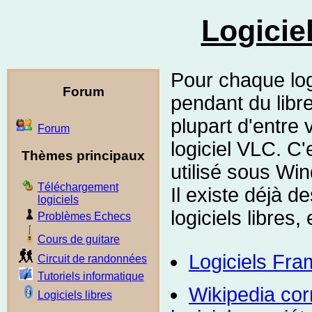
Logiciel
Pour chaque logi
Forum
pendant du libre
plupart d'entre 
Forum
logiciel VLC. C'
Thèmes principaux
utilisé sous Wi
Téléchargement
Il existe déjà de
logiciels
logiciels libres, 
Problèmes Echecs
Cours de guitare
Logiciels Fra
Circuit de randonnées
Tutoriels informatique
Wikipedia corr
Logiciels libres