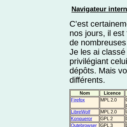
Navigateur intern
C'est certaineme
nos jours, il est
de nombreuses t
Je les ai class
privilégiant celu
dépôts. Mais v
différents.
Nom
Licence
Firefox
MPL 2.0
LibreWolf
MPL 2.0
Konqueror
GPL 2
Qutebrowser
GPL 3