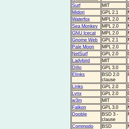
Surf
MIT
Midori
GPL 2.1
Waterfox
MPL 2.0
Sea Monkey
MPL 2.0
GNU Icecat
MPL 2.0
Gnome Web
GPL 2.1
Pale Moon
MPL 2.0
NetSurf
GPL 2.0
Ladybird
MIT
Dillo
GPL 3.0
Elinks
BSD 2.0
clause
Links
GPL 2.0
Lynx
GPL 2.0
w3m
MIT
Falkon
GPL 3.0
Dooble
BSD 3 -
clause
Commodo
BSD