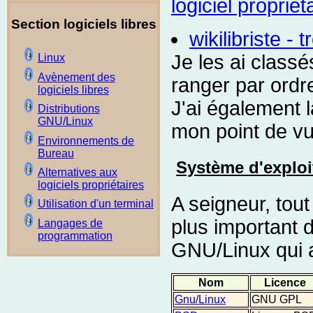
logiciel propriét
Section logiciels libres
wikilibriste - t
Je les ai classé
Linux
Avènement des
ranger par ordre
logiciels libres
J'ai également 
Distributions
GNU/Linux
mon point de vu
Environnements de
Bureau
Système d'exploi
Alternatives aux
logiciels propriétaires
A seigneur, tou
Utilisation d'un terminal
plus important d
Langages de
programmation
GNU/Linux qui a
Nom
Licence
Gnu/Linux
GNU GPL