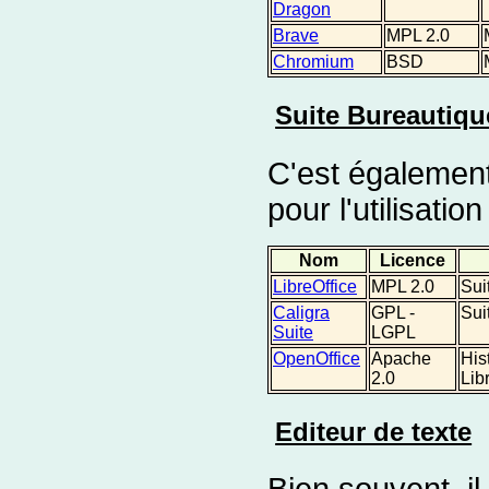
Dragon
Brave
MPL 2.0
Chromium
BSD
Suite Bureautiqu
C'est également
pour l'utilisati
Nom
Licence
LibreOffice
MPL 2.0
Sui
Caligra
GPL -
Sui
Suite
LGPL
OpenOffice
Apache
His
2.0
Lib
Editeur de texte
Bien souvent, il