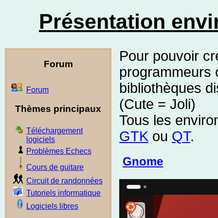
Présentation env
Pour pouvoir cr
Forum
programmeurs on
bibliothèques d
Forum
(Cute = Joli)
Thèmes principaux
Tous les envir
Téléchargement
GTK
ou
QT
.
logiciels
Problèmes Echecs
Gnome
Cours de guitare
Circuit de randonnées
Tutoriels informatique
Logiciels libres